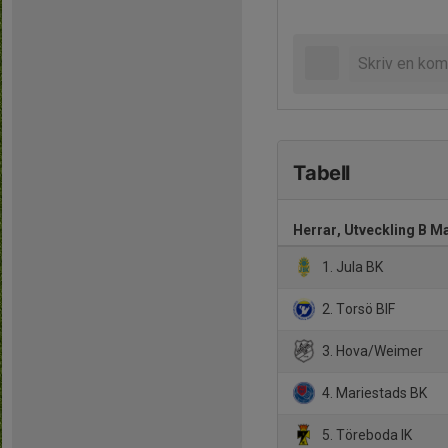
Tabell
Herrar, Utveckling B M
1. Jula BK
2. Torsö BIF
3. Hova/Weimer
4. Mariestads BK
5. Töreboda IK