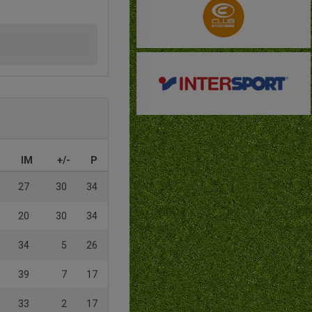
IM
+/-
P
27
30
34
20
30
34
34
5
26
39
7
17
33
2
17