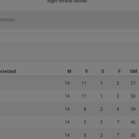
Inget referat skrivet
ariestad
M
V
O
F
GM
14
11
1
2
57
14
11
1
2
50
14
8
2
4
39
14
5
2
7
46
14
5
2
7
35