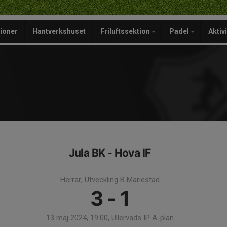
ioner
Hantverkshuset
Friluftssektion
Padel
Aktiv
Jula BK - Hova IF
Herrar, Utveckling B Mariestad
3 - 1
13 maj 2024, 19:00, Ullervads IP A-plan