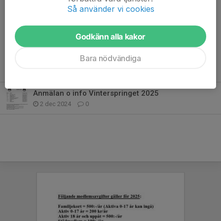
Så använder vi cookies
5 jan 2025
0 kommentarer
Resultat
Godkänn alla kakor
Läs mer
Bara nödvändiga
Fler nyheter
Anmälan o info Vinterspringet 2025
2 dec 2024
0