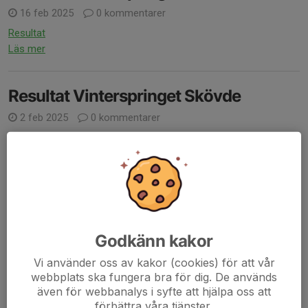
16 feb 2025
0 kommentarer
Resultat
Läs mer
Resultat Vinterspringet Skövde
2 feb 2025
0 kommentarer
Resultat
Läs mer
Resultat Vinetrspringet Töreboda
19 jan 2025
0 kommentarer
Godkänn kakor
Resultat
Läs mer
Vi använder oss av kakor (cookies) för att vår
webbplats ska fungera bra för dig. De används
även för webbanalys i syfte att hjälpa oss att
Resultat Vinterspringet i Tibro
förbättra våra tjänster.