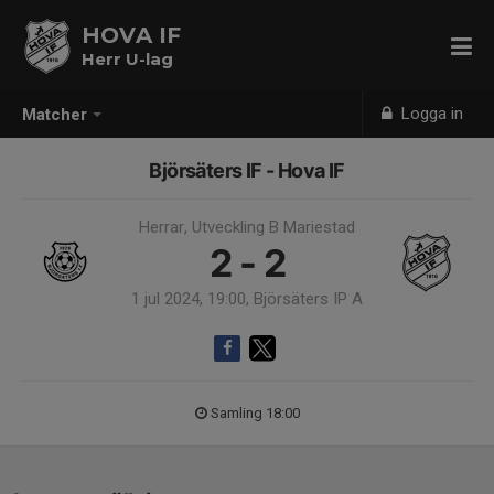
HOVA IF
Herr U-lag
Logga in
Matcher
Björsäters IF - Hova IF
Herrar, Utveckling B Mariestad
2 - 2
1 jul 2024, 19:00, Björsäters IP A
Samling 18:00