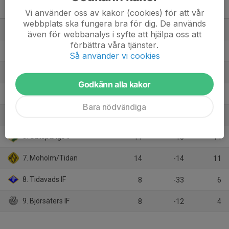
Herrar, Utveckling B
Mariestad
M
+/-
P
Vi använder oss av kakor (cookies) för att vår
webbplats ska fungera bra för dig. De används
1. Jula BK
14
30
34
även för webbanalys i syfte att hjälpa oss att
förbättra våra tjänster.
2. Torsö BIF
14
30
34
Så använder vi cookies
3. Hova/Weimer
14
5
26
Godkänn alla kakor
4. Mariestads BK
14
7
17
Bara nödvändiga
5. Töreboda IK
14
2
17
6. Gullspångs IF
14
-15
14
7. Moholm/Tidan
14
-14
11
8. Tidavads IF
8
-33
6
9. Björsäters IF
8
-12
4