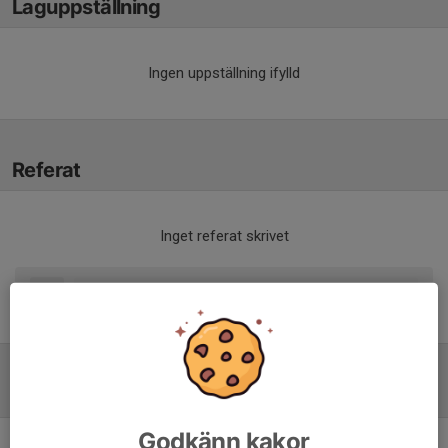
Laguppställning
Ingen uppställning ifylld
Referat
Inget referat skrivet
Tabell
Godkänn kakor