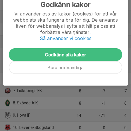
Godkänn kakor
Pojkar Div 7 Skövde
M
+/-
P
Vi använder oss av kakor (cookies) för att vår
1. IFK Skövde FK
14
49
35
webbplats ska fungera bra för dig. De används
även för webbanalys i syfte att hjälpa oss att
2. Tomtens IF
14
43
29
förbättra våra tjänster.
Så använder vi cookies
3. Stenstorps IF
14
32
23
4. Norra Fågelås IF
Godkänn alla kakor
14
-3
20
5. Emtunga/Tråvad/Larv
14
5
19
Bara nödvändiga
6. Kållandsö GoIF
14
-47
18
7. Lidköpings FK
8
-7
7
8. Skövde AIK
8
-1
6
9. Hova IF
14
-71
4
10. Levene/Skogslunds IF
0
0
0