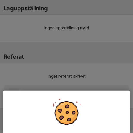
Laguppställning
Ingen uppställning ifylld
Referat
Inget referat skrivet
Tabell