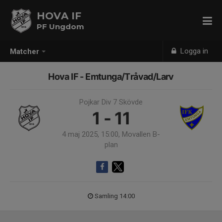
HOVA IF
PF Ungdom
Logga in
Matcher
Hova IF - Emtunga/Tråvad/Larv
Pojkar Div 7 Skövde
1 - 11
4 maj 2025, 15:00, Movallen B-
plan
Samling 14:00