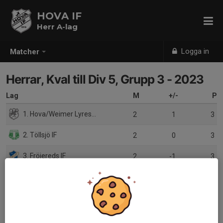
HOVA IF
Herr A-lag
Logga in
Matcher
Herrar, Kval till Div 5, Grupp 3 - 2023
Lag
M
+/-
P
1. Hova/Weimer Lyrestad
2
1
3
2. Töllsjö IF
2
0
3
3. Fröjereds IF
2
-1
3