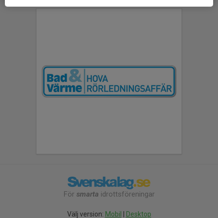
För
smarta
idrottsföreningar
Välj version:
Mobil
|
Desktop