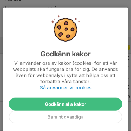
Ålder
21 år
ALLA SERIER
ALLA ÅR
Godkänn kakor
2026
11
0
0
0
Vi använder oss av kakor (cookies) för att vår
2024
1
0
0
0
webbplats ska fungera bra för dig. De används
även för webbanalys i syfte att hjälpa oss att
2023
11
0
0
0
förbättra våra tjänster.
Så använder vi cookies
2022
17
0
0
0
Totalt
40
0
0
0
Godkänn alla kakor
Bara nödvändiga