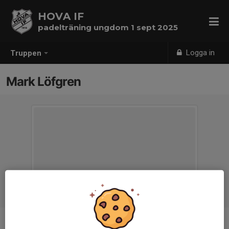
HOVA IF
padelträning ungdom 1 sept 2025
Logga in
Truppen
Mark Löfgren
Position
-