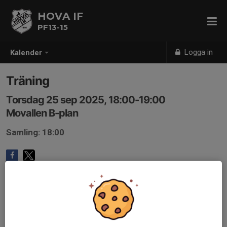
HOVA IF
PF13-15
Logga in
Kalender
Träning
Torsdag 25 sep 2025, 18:00-19:00
Movallen B-plan
Samling: 18:00