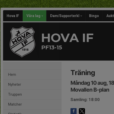
Hova IF
Våra lag
Dam/Supporterkl
Bingo
Aukt
HOVA IF
PF13-15
Träning
Hem
Måndag 10 aug, 1
Nyheter
Movallen B-plan
Truppen
Samling: 18:00
Matcher