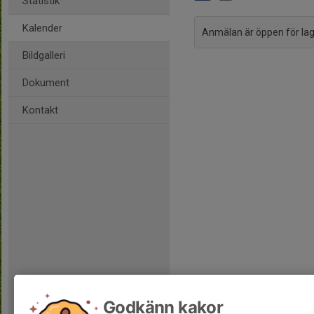
Statistik
Kalender
Anmälan är öppen för l
Bildgalleri
Dokument
Kontakt
Godkänn kakor