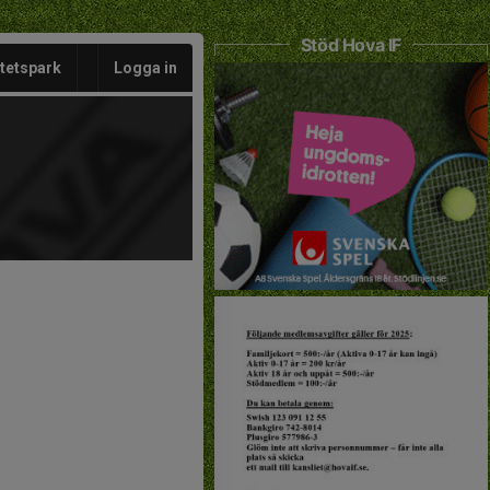
Stöd Hova IF
itetspark
Logga in