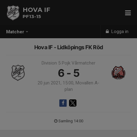
HOVA IF
PF13-15
Logga in
Matcher
Hova IF - Lidköpings FK Röd
Division 5 Pojk Vårmatcher
6 - 5
20 jun 2021, 15:00, Movallen A-
plan
Samling 14:00