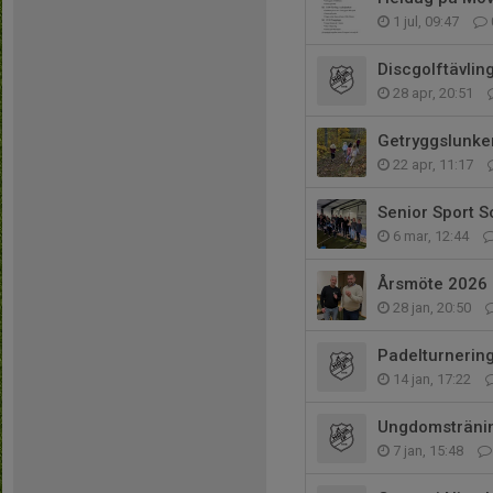
1 jul, 09:47
Discgolftävlin
28 apr, 20:51
Getryggslunke
22 apr, 11:17
Senior Sport S
6 mar, 12:44
Årsmöte 2026
28 jan, 20:50
Padelturnering
14 jan, 17:22
Ungdomsträni
7 jan, 15:48