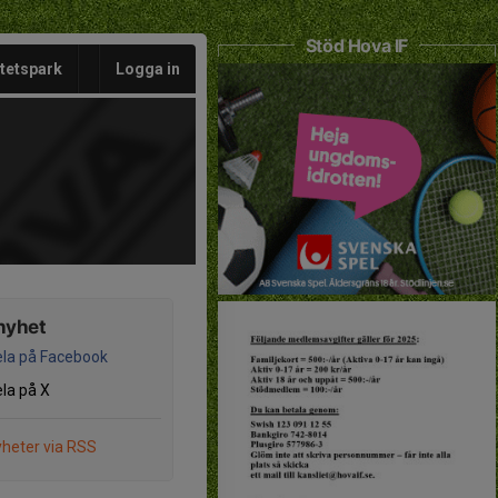
Stöd Hova IF
itetspark
Logga in
nyhet
la på Facebook
la på X
heter via RSS