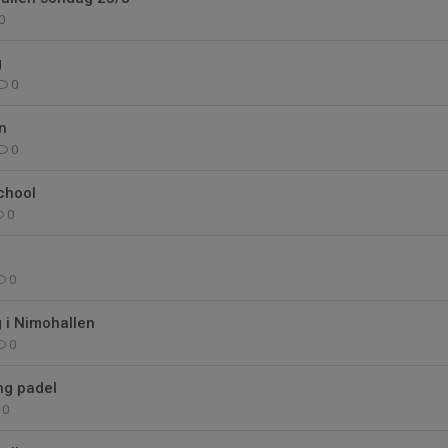
0
g
0
n
0
chool
0
0
 i Nimohallen
0
ng padel
0