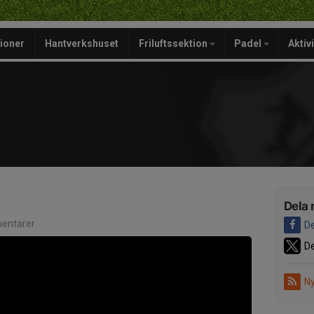
ioner
Hantverkshuset
Friluftssektion
Padel
Aktiv
Dela 
entarer
De
De
Ny