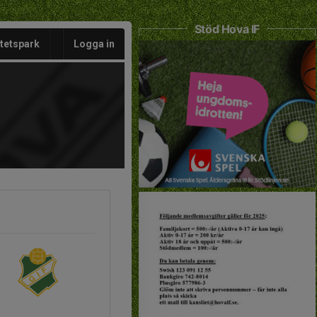
Stöd Hova IF
itetspark
Logga in