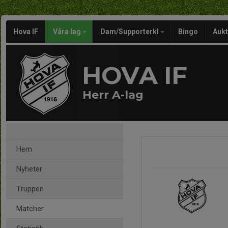
Hova IF
Våra lag
Dam/Supporterkl
Bingo
Aukt
HOVA IF
Herr A-lag
Hem
Nyheter
Truppen
Matcher