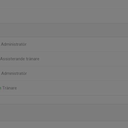
n
Administratör
Assisterande tränare
s
Administratör
on
Tränare