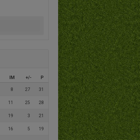
IM
+/-
P
8
27
31
11
25
28
19
3
21
16
5
19