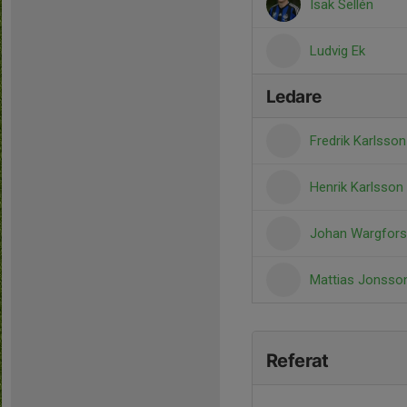
Isak Sellén
Ludvig Ek
Ledare
Fredrik Karlsso
Henrik Karlsson
Johan Wargfor
Mattias Jonss
Referat