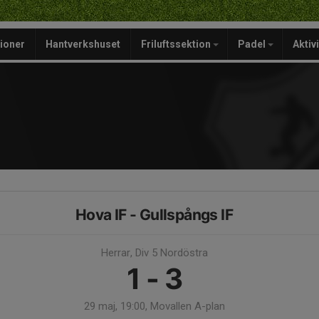
ioner
Hantverkshuset
Friluftssektion
Padel
Aktiv
Hova IF - Gullspångs IF
Herrar, Div 5 Nordöstra
1 - 3
29 maj, 19:00, Movallen A-plan