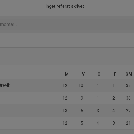
Inget referat skrivet
a
M
V
O
F
GM
Brevik
12
10
1
1
35
12
9
1
2
36
13
6
3
4
22
12
5
4
3
21