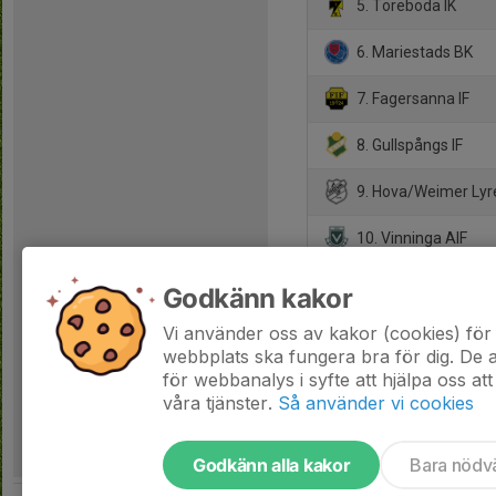
5. Töreboda IK
6. Mariestads BK
7. Fagersanna IF
8. Gullspångs IF
9. Hova/Weimer Lyr
10. Vinninga AIF
11. FC Skövde
Godkänn kakor
12. Lundsbrunns IF
Vi använder oss av kakor (cookies) för 
webbplats ska fungera bra för dig. De
för webbanalys i syfte att hjälpa oss att
våra tjänster.
Så använder vi cookies
Godkänn alla kakor
Bara nödv