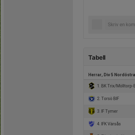
Tabell
Herrar, Div 5 Nordöstr
1. BK Trix/Mölltorp-
2. Torsö BIF
3. IF Tymer
4. IFK Värsås