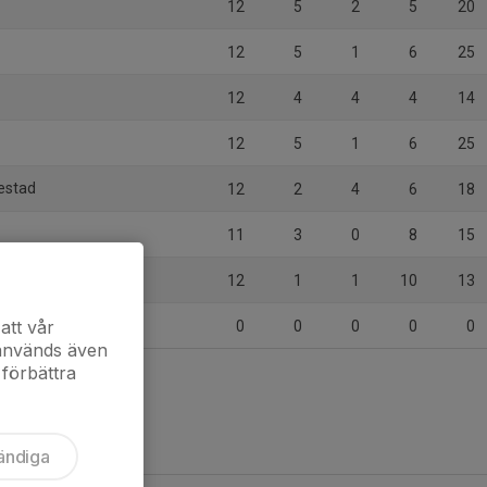
12
5
2
5
20
12
5
1
6
25
12
4
4
4
14
12
5
1
6
25
estad
12
2
4
6
18
11
3
0
8
15
12
1
1
10
13
att vår
0
0
0
0
0
 används även
 förbättra
ändiga