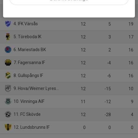
3. IF Tymer
13
3
21
4. IFK Värsås
12
5
19
5. Töreboda IK
12
3
17
6. Mariestads BK
12
2
16
7. Fagersanna IF
12
-4
16
8. Gullspångs IF
12
-6
16
9. Hova/Weimer Lyrestad
12
-15
10
10. Vinninga AIF
11
-12
9
11. FC Skövde
12
-28
4
12. Lundsbrunns IF
0
0
0