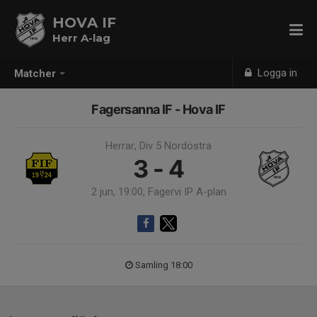
HOVA IF
Herr A-lag
Logga in
Matcher
Fagersanna IF - Hova IF
Herrar, Div 5 Nordöstra
3 - 4
2 jun, 19:00, Fagervi IP A-plan
Samling 18:00