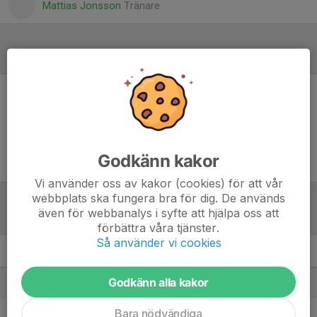
Mattias Jonsson
Tränare
Referat
Inget referat skrivet
Godkänn kakor
Vi använder oss av kakor (cookies) för att vår
webbplats ska fungera bra för dig. De används
även för webbanalys i syfte att hjälpa oss att
Tabell
förbättra våra tjänster.
Så använder vi cookies
Herrar, Div 5 Nordöstra
M
+/-
P
Godkänn alla kakor
1. BK Trix/Mölltorp-Brevik
12
27
31
Bara nödvändiga
2. Torsö BIF
12
25
28