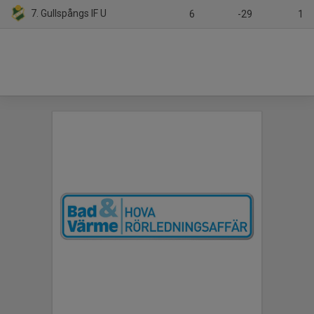
7. Gullspångs IF U
6
-29
1