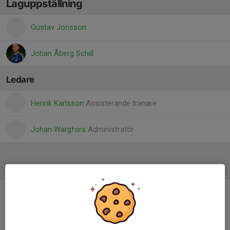
Laguppställning
Gustav Jonsson
Johan Åberg Schill
Ledare
Henrik Karlsson
Assisterande tränare
Johan Wargfors
Administratör
Referat
Inget referat skrivet