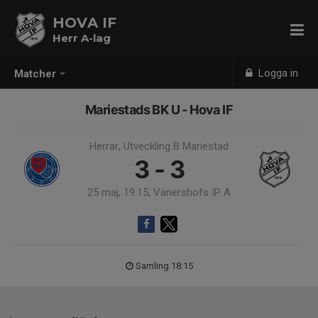
HOVA IF
Herr A-lag
Logga in
Matcher
Mariestads BK U - Hova IF
Herrar, Utveckling B Mariestad
3 - 3
25 maj, 19:15, Vänershofs IP A
Samling 18:15