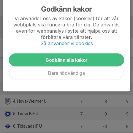
Godkänn kakor
Vi använder oss av kakor (cookies) för att vår
webbplats ska fungera bra för dig. De används
Tabell
även för webbanalys i syfte att hjälpa oss att
förbättra våra tjänster.
Så använder vi cookies
Herrar, Utveckling B
Mariestad
M
+/-
P
Godkänn alla kakor
1. Töreboda IK U
7
5
15
Bara nödvändiga
2. Mariestads BK U
7
17
13
3. Jula BK U
7
7
11
4. Hova/Weimer U
7
3
9
5. Torsö BIF U
7
0
9
6. Tidavads IF U
7
-3
8