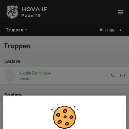
HOVA IF
Padel 19
Logga in
Truppen
Truppen
Ledare
Nikolai Borovikov
tränare
Spelare
Adon Nahra
Mark Löfgren