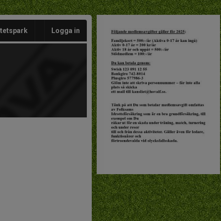
itetspark
Logga in