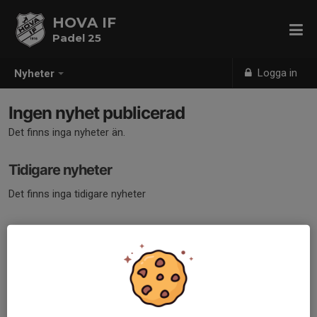
HOVA IF
Padel 25
Logga in
Nyheter
Ingen nyhet publicerad
Det finns inga nyheter än.
Tidigare nyheter
Det finns inga tidigare nyheter