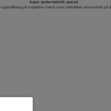
Ingen spelarstatistik sparad
r i uppställning på respektive match visas statistiken automatiskt på 