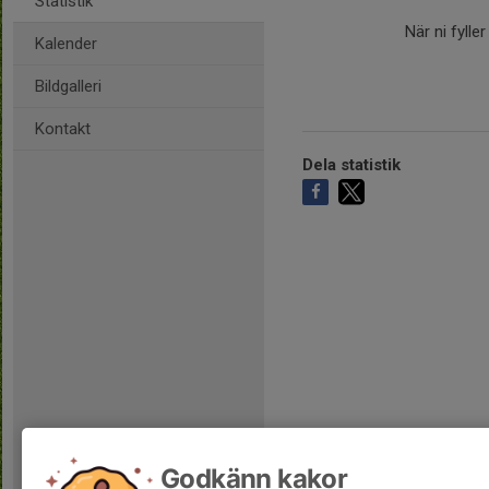
Statistik
När ni fylle
Kalender
Bildgalleri
Kontakt
Dela statistik
Godkänn kakor