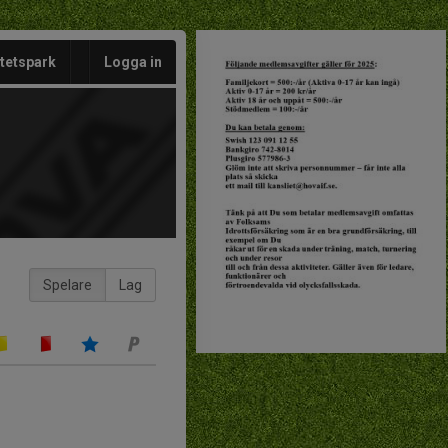
itetspark
Logga in
Spelare
Lag