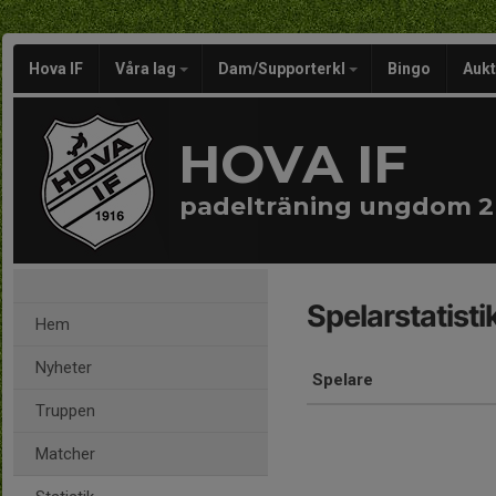
Hova IF
Våra lag
Dam/Supporterkl
Bingo
Aukt
HOVA IF
padelträning ungdom 2 
Spelarstatisti
Hem
Nyheter
Spelare
Truppen
Matcher