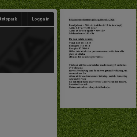
itetspark
Logga in