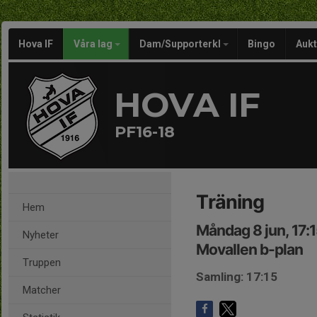
Hova IF
Våra lag
Dam/Supporterkl
Bingo
Aukt
HOVA IF
PF16-18
Träning
Hem
Måndag 8 jun, 17:
Nyheter
Movallen b-plan
Truppen
Samling: 17:15
Matcher