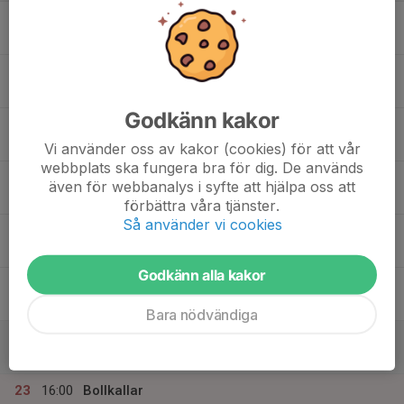
17
17:15
Träning
18:15
Mån
Movallen
18:00
Träning
19:00
Movallen
Godkänn kakor
18
Tis
Vi använder oss av kakor (cookies) för att vår
webbplats ska fungera bra för dig. De används
19
17:15
Träning
även för webbanalys i syfte att hjälpa oss att
18:15
Ons
Movallen
förbättra våra tjänster.
Så använder vi cookies
20
Tor
Godkänn alla kakor
21
Fre
Bara nödvändiga
22
Lör
23
16:00
Bollkallar