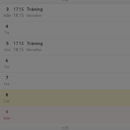
3
17:15
Träning
18:15
Mån
Movallen
4
Tis
5
17:15
Träning
18:15
Ons
Movallen
6
Tor
7
Fre
8
Lör
9
Sön
v.33