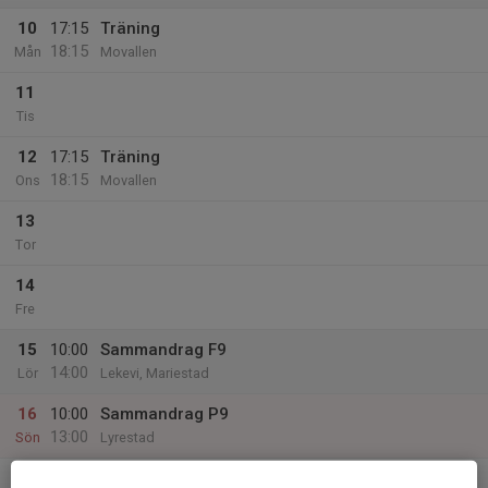
10
17:15
Träning
18:15
Mån
Movallen
11
Tis
12
17:15
Träning
18:15
Ons
Movallen
13
Tor
14
Fre
15
10:00
Sammandrag F9
14:00
Lör
Lekevi, Mariestad
16
10:00
Sammandrag P9
13:00
Sön
Lyrestad
v.34