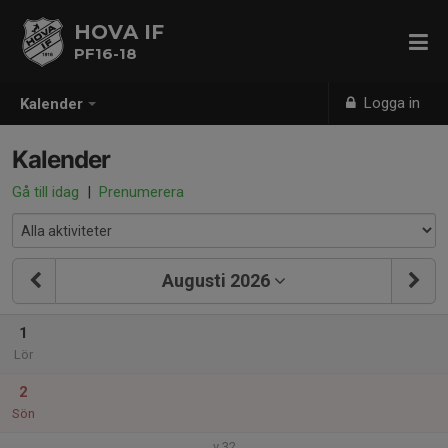
HOVA IF
PF16-18
Logga in
Kalender
Kalender
Gå till idag
|
Prenumerera
Augusti 2026
1
Lör
2
Sön
v.32