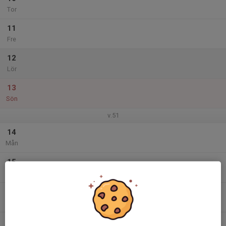
Tor
11
Fre
12
Lör
13
Sön
v.51
14
Mån
15
Tis
16
Ons
17