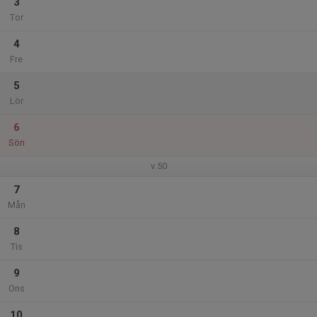
3
Tor
4
Fre
5
Lör
6
Sön
v.50
7
Mån
8
Tis
9
Ons
10