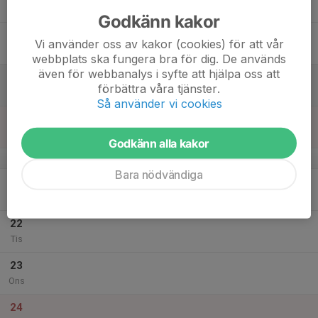
Tor
Godkänn kakor
18
Vi använder oss av kakor (cookies) för att vår
Fre
webbplats ska fungera bra för dig. De används
även för webbanalys i syfte att hjälpa oss att
19
förbättra våra tjänster.
Lör
Så använder vi cookies
20
Sön
Godkänn alla kakor
v.52
Bara nödvändiga
21
Mån
22
Tis
23
Ons
24