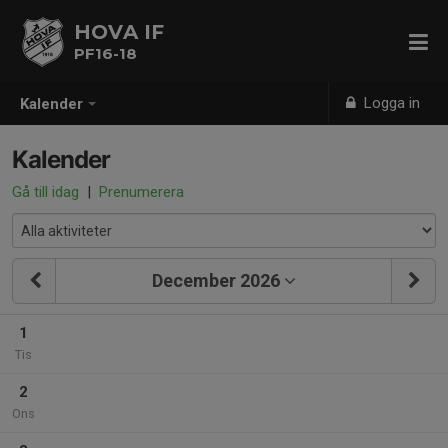
HOVA IF
PF16-18
Logga in
Kalender
Kalender
Gå till idag
|
Prenumerera
December 2026
1
Tis
2
Ons