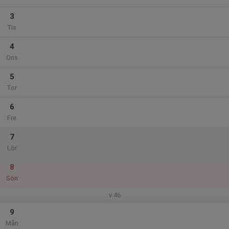
3
Tis
4
Ons
5
Tor
6
Fre
7
Lör
8
Sön
v.46
9
Mån