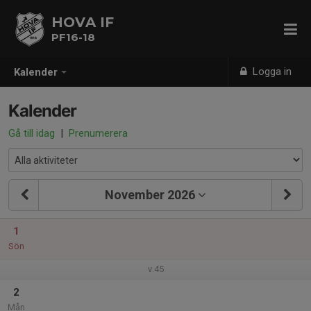
HOVA IF
PF16-18
Logga in
Kalender
Kalender
Gå till idag
|
Prenumerera
November 2026
1
Sön
v.45
2
Mån