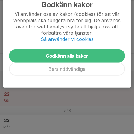
Godkänn kakor
17
Tis
Vi använder oss av kakor (cookies) för att vår
webbplats ska fungera bra för dig. De används
18
även för webbanalys i syfte att hjälpa oss att
Ons
förbättra våra tjänster.
Så använder vi cookies
19
Tor
Godkänn alla kakor
20
Fre
Bara nödvändiga
21
Lör
22
Sön
v.48
23
Mån