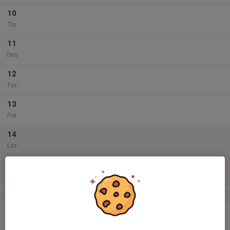
10
Tis
11
Ons
12
Tor
13
Fre
14
Lör
15
Sön
v.47
16
Mån