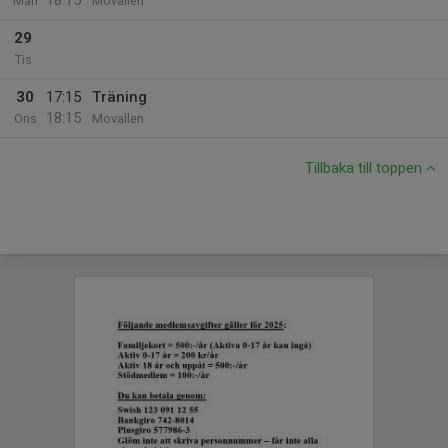
18:15
Mån
Movallen
29
Tis
30
17:15
Träning
18:15
Ons
Movallen
Tillbaka till toppen