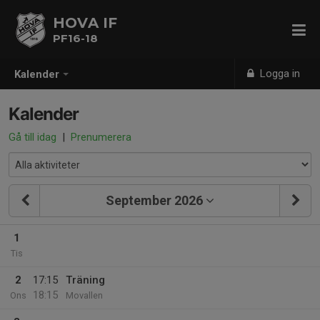
HOVA IF
PF16-18
Logga in
Kalender
Kalender
Gå till idag
|
Prenumerera
September 2026
1
Tis
2
17:15
Träning
18:15
Ons
Movallen