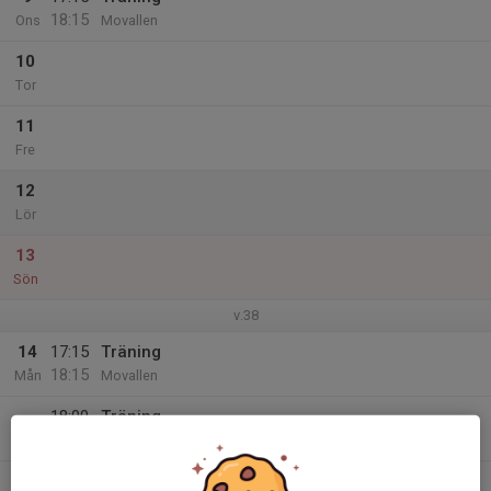
18:15
Ons
Movallen
10
Tor
11
Fre
12
Lör
13
Sön
v.38
14
17:15
Träning
18:15
Mån
Movallen
18:00
Träning
19:00
Movallen
15