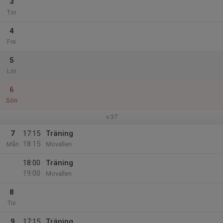
3
Tor
4
Fre
5
Lör
6
Sön
v.37
7
17:15
Träning
18:15
Mån
Movallen
18:00
Träning
19:00
Movallen
8
Tis
9
17:15
Träning