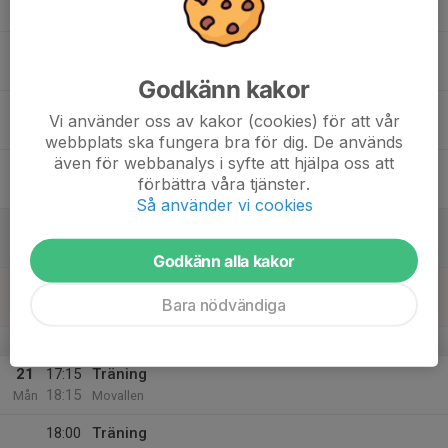
Tis
16
17:15
Träning
18:15
Ons
Movallen
Godkänn kakor
17
Vi använder oss av kakor (cookies) för att vår
Tor
webbplats ska fungera bra för dig. De används
även för webbanalys i syfte att hjälpa oss att
18
förbättra våra tjänster.
Fre
Så använder vi cookies
19
Lör
Godkänn alla kakor
20
Bara nödvändiga
Sön
v.39
21
17:15
Träning
18:15
Mån
Movallen
18:00
Träning