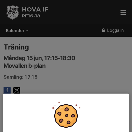
HOVA IF
PF16-18
Logga in
Kalender
Träning
Måndag 15 jun, 17:15-18:30
Movallen b-plan
Samling: 17:15