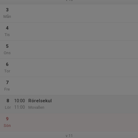
3
Mån
4
Tis
5
Ons
6
Tor
7
Fre
8
10:00
Rörelsekul
11:00
Lör
Movallen
9
Sön
v.11