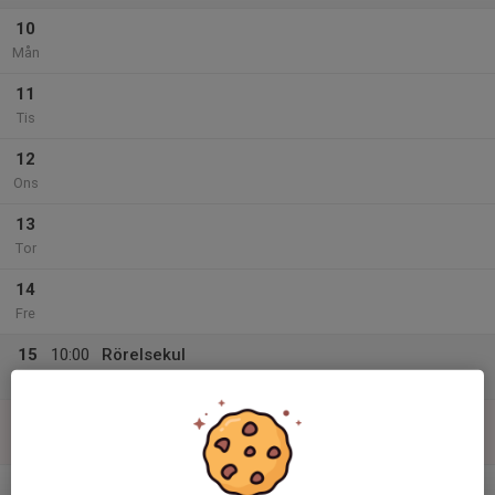
10
Mån
11
Tis
12
Ons
13
Tor
14
Fre
15
10:00
Rörelsekul
11:00
Lör
Movallen
16
Sön
v.12