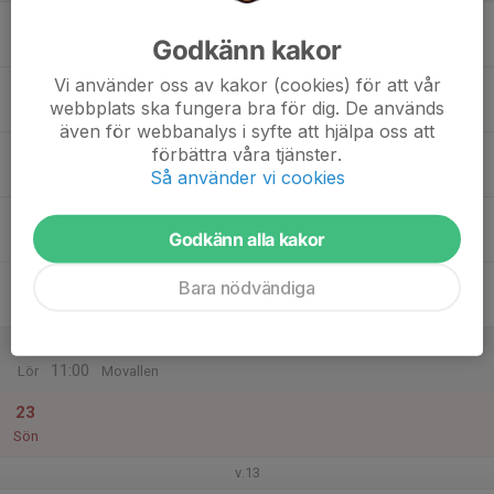
17
Godkänn kakor
Mån
Vi använder oss av kakor (cookies) för att vår
18
webbplats ska fungera bra för dig. De används
Tis
även för webbanalys i syfte att hjälpa oss att
19
förbättra våra tjänster.
Så använder vi cookies
Ons
20
Godkänn alla kakor
Tor
21
Bara nödvändiga
Fre
22
10:00
Rörelsekul
11:00
Lör
Movallen
23
Sön
v.13