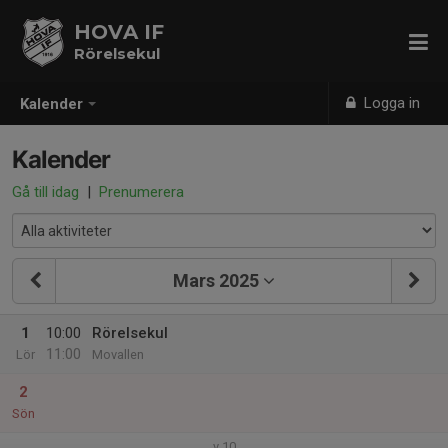
HOVA IF
Rörelsekul
Logga in
Kalender
Kalender
Gå till idag
|
Prenumerera
Mars 2025
1
10:00
Rörelsekul
11:00
Lör
Movallen
2
Sön
v.10