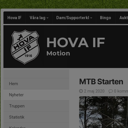
Hova IF
Våra lag
Dam/Supporterkl
Bingo
Aukt
HOVA IF
Motion
MTB Starten
Hem
2 maj 2020
0 komm
Nyheter
Truppen
Statistik