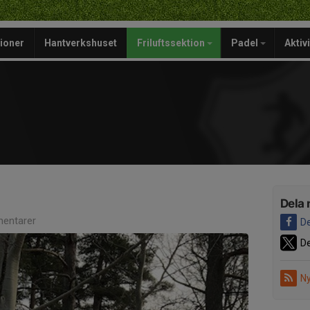
ioner
Hantverkshuset
Friluftssektion
Padel
Aktiv
Dela 
entarer
De
De
Ny