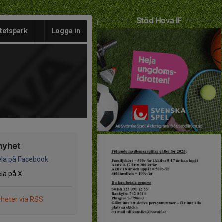
Stöd Hova IF
itetspark
Logga in
nyhet
la på Facebook
la på X
heter via RSS