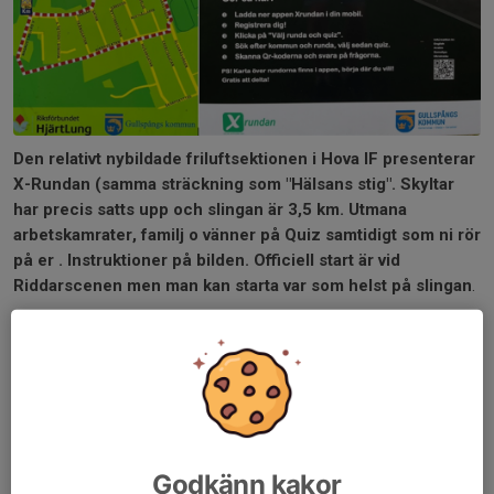
Den relativt nybildade friluftsektionen i Hova IF presenterar
X-Rundan (samma sträckning som "Hälsans stig". Skyltar
har precis satts upp och slingan är 3,5 km. Utmana
arbetskamrater, familj o vänner på Quiz samtidigt som ni rör
på er . Instruktioner på bilden. Officiell start är vid
Riddarscenen men man kan starta var som helst på slingan
.
Dela nyhet
Kommentarer
Godkänn kakor