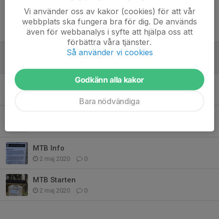
Vi använder oss av kakor (cookies) för att vår
webbplats ska fungera bra för dig. De används
Tidigare nyheter
även för webbanalys i syfte att hjälpa oss att
förbättra våra tjänster.
Så använder vi cookies
X-Rundan
30 aug 2024
0
Godkänn alla kakor
Rörelsebingo Oktober 2020
1 okt 2020
0
Bara nödvändiga
Yogastart 25/8
12 aug 2020
0
MTB Info
2 maj 2020
0
MTB Starten
2 maj 2020
0