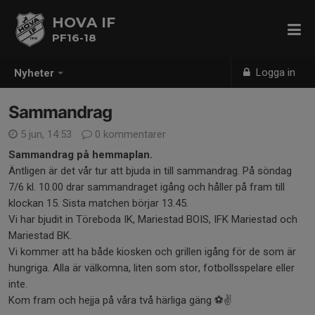
HOVA IF
PF16-18
Logga in
Nyheter
Sammandrag
5 jun, 14:53
0 kommentarer
Sammandrag på hemmaplan.
Äntligen är det vår tur att bjuda in till sammandrag. På söndag
7/6 kl. 10.00 drar sammandraget igång och håller på fram till
klockan 15. Sista matchen börjar 13.45.
Vi har bjudit in Töreboda IK, Mariestad BOIS, IFK Mariestad och
Mariestad BK.
Vi kommer att ha både kiosken och grillen igång för de som är
hungriga. Alla är välkomna, liten som stor, fotbollsspelare eller
inte.
Kom fram och hejja på våra två härliga gäng ⚽️✌️