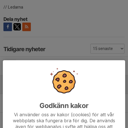
// Ledarna
Dela nyhet
Tidigare nyheter
Hösten
3 aug, 19:45
0
Sammandrag
5 jun, 14:53
0
Sammandrag
Godkänn kakor
17 aug 2025
0
Vi använder oss av kakor (cookies) för att vår
Sammandrag
webbplats ska fungera bra för dig. De används
9 maj 2025
0
även för webbanalys i syfte att hjälpa oss att