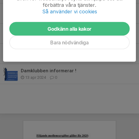
förbättra våra tjänster.
Nu drar vi igång
Så använder vi cookies
25 jan 2025
0
Godkänn alla kakor
Olstorpscupen
8 jun 2024
0
Bara nödvändiga
Föreningskläder med möjlighet till Hova IF loggan
7 jun 2024
0
Damklubben informerar !
13 apr 2024
0